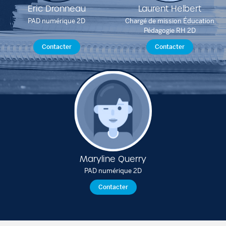
Eric Dronneau
Laurent Helbert
PAD numérique 2D
Chargé de mission Éducation
Pédagogie RH 2D
Contacter
Contacter
Maryline Querry
PAD numérique 2D
Contacter