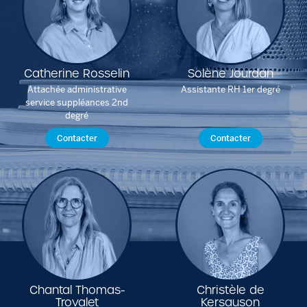
Catherine Rosselin
Solène Jourdan
Attachée administrative
Assistante RH 1er degré
service suppléances 2nd
degré
Contacter
Contacter
Chantal Thomas-
Christèle de
Trovalet
Kersauson