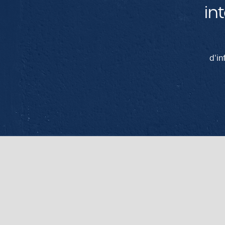
in
d'in