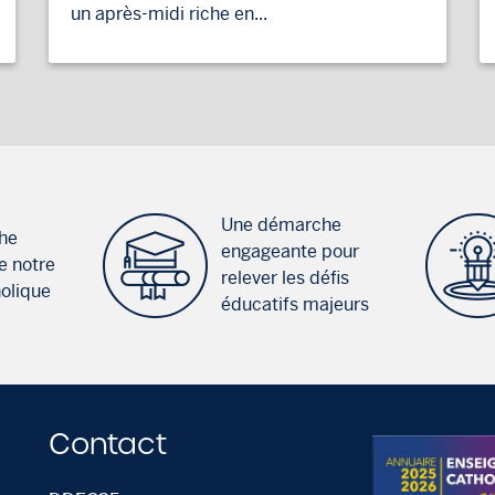
un après-midi riche en...
Une démarche
he
engageante pour
e notre
relever les défis
holique
éducatifs majeurs
Contact