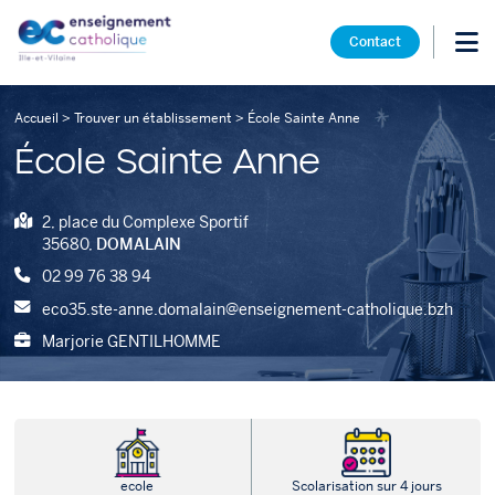
Contact
Accueil
>
Trouver un établissement
>
École Sainte Anne
École Sainte Anne
2, place du Complexe Sportif
35680,
DOMALAIN
02 99 76 38 94
eco35.ste-anne.domalain@enseignement-catholique.bzh
Marjorie GENTILHOMME
ecole
Scolarisation sur 4 jours