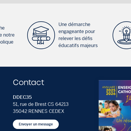
Une démarche
he
engageante pour
e notre
relever les défis
holique
éducatifs majeurs
Contact
DDEC35
51, rue de Brest CS 64213
35042 RENNES CEDEX
Envoyer un message