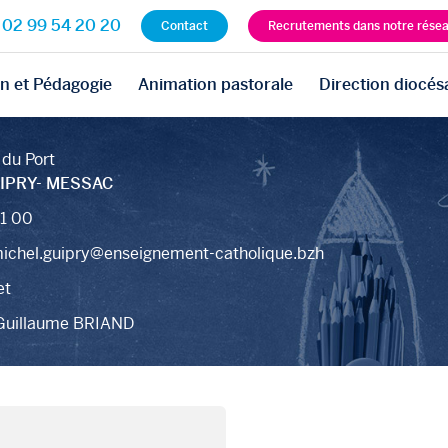
02 99 54 20 20
Contact
Recrutements dans notre rése
n et Pédagogie
Animation pastorale
Direction diocés
 du Port
IPRY- MESSAC
1 00
ichel.guipry@enseignement-catholique.bzh
et
 Guillaume BRIAND