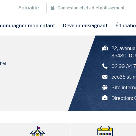
Actualité
Connexion chefs d'établissement
accompagner mon enfant
Devenir enseignant
Éducatio
22, avenue
35480,
GU
hel
02 99 34 7
eco35.st-m
Site intern
Direction: