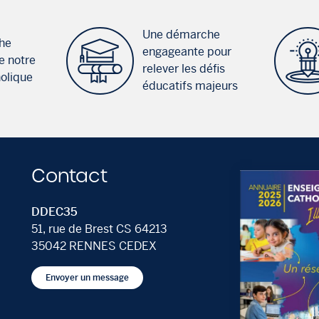
Une démarche
he
engageante pour
e notre
relever les défis
holique
éducatifs majeurs
Contact
DDEC35
51, rue de Brest CS 64213
35042 RENNES CEDEX
Envoyer un message