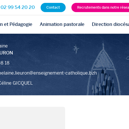
02 99 54 20 20
Contact
Recrutements dans notre rése
n et Pédagogie
Animation pastorale
Direction diocés
aine
EURON
8 18
elaine.lieuron@enseignement-catholique.bzh
 Céline GICQUEL