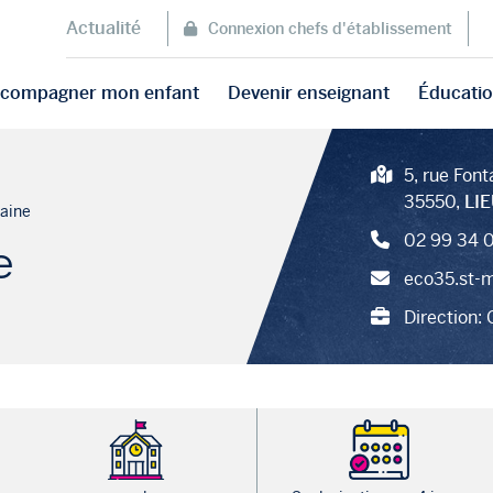
Actualité
Connexion chefs d'établissement
accompagner mon enfant
Devenir enseignant
Éducatio
5, rue Font
35550,
LI
laine
02 99 34 0
e
eco35.st-m
Direction: