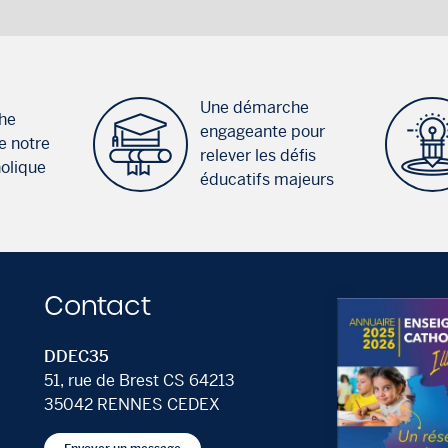
Une démarche
he
engageante pour
e notre
relever les défis
holique
éducatifs majeurs
Contact
DDEC35
51, rue de Brest CS 64213
35042 RENNES CEDEX