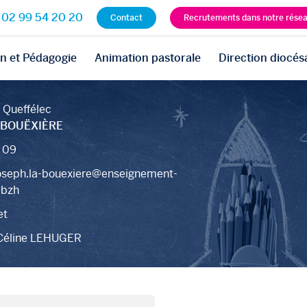
02 99 54 20 20
Contact
Recrutements dans notre rése
n et Pédagogie
Animation pastorale
Direction diocés
i Queffélec
 BOUËXIÈRE
 09
oseph.la-bouexiere@enseignement-
.bzh
et
 Céline LEHUGER