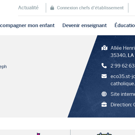
Actualité
Connexion chefs d'établissement
accompagner mon enfant
Devenir enseignant
Éducatio
Allée Henr
35340,
LA
2 99 62 63
seph
eco35.st-j
catholique
Site intern
Direction: