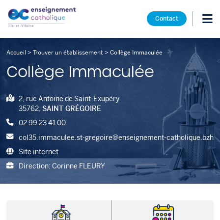
Contact
Accueil
>
Trouver un établissement
>
Collège Immaculée
Collège Immaculée
2, rue Antoine de Saint-Exupéry
35762,
SAINT GRÉGOIRE
02 99 23 41 00
col35.immaculee.st-gregoire@enseignement-catholique.bzh
Site internet
Direction: Corinne FLEURY