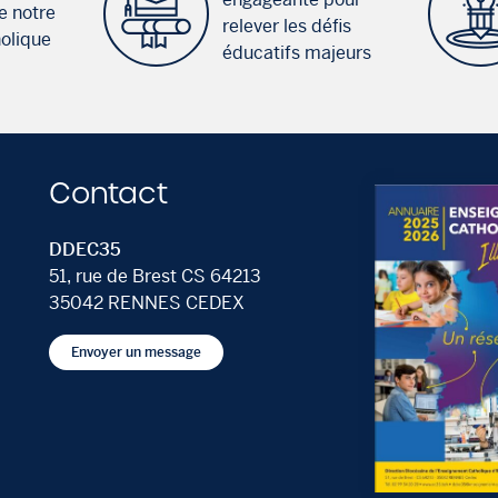
e notre
relever les défis
holique
éducatifs majeurs
Contact
DDEC35
51, rue de Brest CS 64213
35042 RENNES CEDEX
Envoyer un message