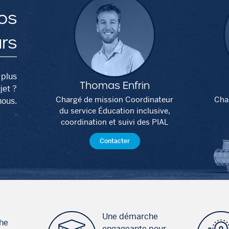
os
urs
 plus
Thomas Enfrin
jet ?
Chargé de mission Coordinateur
Cha
nous.
du service Éducation inclusive,
coordination et suivi des PIAL
Contacter
Une démarche
he
engageante pour