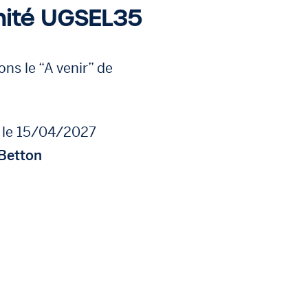
mité UGSEL35
ns le “A venir” de
 le 15/04/2027
 Betton