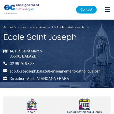
Contact
Accueil
>
Trouver un établissement
>
École Saint Joseph
École Saint Joseph
14, rue Saint Martin
35500,
BALAZÉ
02 99 76 93 27
eco35.st-joseph.balaze@enseignement-catholique.bzh
Direction: Aude ATANGANA EBAKA
ecole
Scolarisation sur 4 jours